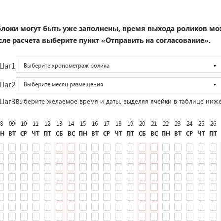
локи могут быть уже заполнены, время выхода роликов мо
ле расчета выберите пункт «Отправить на согласование».
Шаг1
Выберите хронометраж ролика
Шаг2
Выберите месяц размещения
Шаг3
Выберите желаемое время и даты, выделяя ячейки в таблице ниж
8
09
10
11
12
13
14
15
16
17
18
19
20
21
22
23
24
25
26
Н
ВТ
СР
ЧТ
ПТ
СБ
ВС
ПН
ВТ
СР
ЧТ
ПТ
СБ
ВС
ПН
ВТ
СР
ЧТ
ПТ