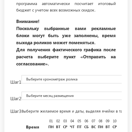
программа автоматически посчитает итоговый
бюджет с учетом всех возможных скидок.
Внимание!
Поскольку выбранные вами рекламные
блоки могут быть уже заполнены, время
выхода роликов может поменяться.
Для получения фактического графика после
расчета выберите пункт «Отправить на
согласование».
Выберите хронометраж ролика
Шаг1
Выберите месяц размещения
Шаг2
Шаг3
Выберите желаемое время и даты, выделяя ячейки в табли
01
02
03
04
05
06
07
08
09
10
11
12
Время
ПН
ВТ
СР
ЧТ
ПТ
СБ
ВС
ПН
ВТ
СР
ЧТ
ПТ