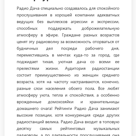
Радио Дача специально создавалось для спокойного
прослушивания в хорошей компании адекватных
ведущих без выплесков агрессии и экспрессии,
способных поддержать доброжелательную
атмосферу в эфире. Граждане разных возрастов
ценят эту радиоволну за возможность оторваться от
будничных дел посреди рабочего дня,
переместившись в мечтах куда-то за город, где
поджидает тихая, уютная дача со всеми ее
прелестями жизни. Аудитория радиостанции
состоит преимущественно из женщин среднего
возраста, хотя на частоту настраиваются, конечно,
разные слои населения обоего пола. Все любят
атмосферу уюта, тепла и спокойствия, а особенно
врожденные домохозяйки и хранительницы
домашнего очага! Рейтинги Радио Дача занимают
высокие позиции, хотя конкуренция среди других
радиостанций велика. Радио Дача входит в топовую
десятку самых рейтинговых музыкальных
радиоволн, а по длительности прослушивания она