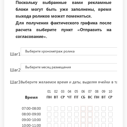
Поскольку выбранные вами рекламные
блоки могут быть уже заполнены, время
выхода роликов может поменяться.
Для получения фактического графика после
расчета выберите пункт «Отправить на
согласование».
Выберите хронометраж ролика
Шаг1
Выберите месяц размещения
Шаг2
Шаг3
Выберите желаемое время и даты, выделяя ячейки в табли
01
02
03
04
05
06
07
08
09
10
11
12
Время
ПН
ВТ
СР
ЧТ
ПТ
СБ
ВС
ПН
ВТ
СР
ЧТ
ПТ
07:00-08:00
08:00-09:00
09:00-10:00
10:00-11:00