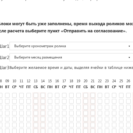
локи могут быть уже заполнены, время выхода роликов мо
ле расчета выберите пункт «Отправить на согласование».
Шаг1
Выберите хронометраж ролика
Шаг2
Выберите месяц размещения
Шаг3
Выберите желаемое время и даты, выделяя ячейки в таблице ниж
8
09
10
11
12
13
14
15
16
17
18
19
20
21
22
23
24
25
26
Н
ВТ
СР
ЧТ
ПТ
СБ
ВС
ПН
ВТ
СР
ЧТ
ПТ
СБ
ВС
ПН
ВТ
СР
ЧТ
ПТ