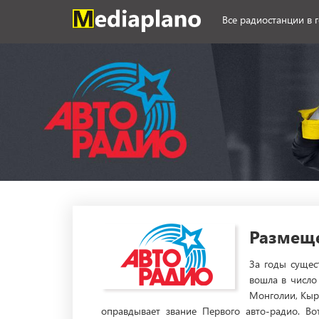
Все радиостанции в 
Размеще
За годы сущес
вошла в число
Монголии, Кыр
оправдывает звание Первого авто-радио. В