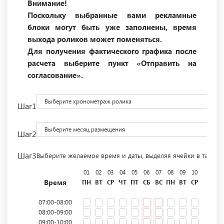
Внимание!
Поскольку выбранные вами рекламные
блоки могут быть уже заполнены, время
выхода роликов может поменяться.
Для получения фактического графика после
расчета выберите пункт «Отправить на
согласование».
Выберите хронометраж ролика
Шаг1
Выберите месяц размещения
Шаг2
Шаг3
Выберите желаемое время и даты, выделяя ячейки в табли
01
02
03
04
05
06
07
08
09
10
11
12
Время
ПН
ВТ
СР
ЧТ
ПТ
СБ
ВС
ПН
ВТ
СР
ЧТ
ПТ
07:00-08:00
08:00-09:00
09:00-10:00