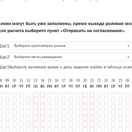
локи могут быть уже заполнены, время выхода роликов мо
ле расчета выберите пункт «Отправить на согласование».
Шаг1
Выберите хронометраж ролика
Шаг2
Выберите месяц размещения
Шаг3
Выберите желаемое время и даты, выделяя ячейки в таблице ниж
8
09
10
11
12
13
14
15
16
17
18
19
20
21
22
23
24
25
26
Н
ВТ
СР
ЧТ
ПТ
СБ
ВС
ПН
ВТ
СР
ЧТ
ПТ
СБ
ВС
ПН
ВТ
СР
ЧТ
ПТ