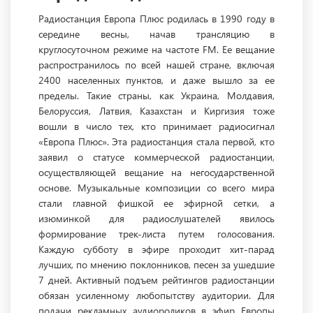
Радиостанция Европа Плюс родилась в 1990 году в
середине весны, начав трансляцию в
круглосуточном режиме на частоте FM. Ее вещание
распространилось по всей нашей стране, включая
2400 населенных пунктов, и даже вышло за ее
пределы. Такие страны, как Украина, Молдавия,
Белоруссия, Латвия, Казахстан и Киргизия тоже
вошли в число тех, кто принимает радиосигнал
«Европа Плюс». Эта радиостанция стала первой, кто
заявил о статусе коммерческой радиостанции,
осуществляющей вещание на негосударственной
основе. Музыкальные композиции со всего мира
стали главной фишкой ее эфирной сетки, а
изюминкой для радиослушателей явилось
формирование трек-листа путем голосования.
Каждую субботу в эфире проходит хит-парад
лучших, по мнению поклонников, песен за ушедшие
7 дней. Активный подъем рейтингов радиостанции
обязан усиленному любопытству аудитории. Для
подачи рекламных аудиороликов в эфир Европы