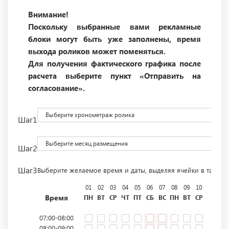
Внимание!
Поскольку выбранные вами рекламные
блоки могут быть уже заполнены, время
выхода роликов может поменяться.
Для получения фактического графика после
расчета выберите пункт «Отправить на
согласование».
Выберите хронометраж ролика
Шаг1
Выберите месяц размещения
Шаг2
Шаг3
Выберите желаемое время и даты, выделяя ячейки в табли
01
02
03
04
05
06
07
08
09
10
11
12
Время
ПН
ВТ
СР
ЧТ
ПТ
СБ
ВС
ПН
ВТ
СР
ЧТ
ПТ
07:00-08:00
08:00-09:00