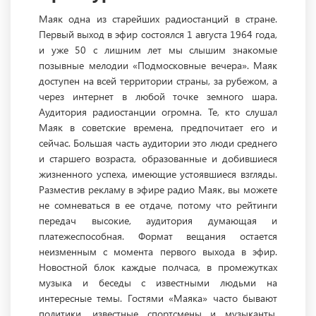
Маяк одна из старейших радиостанций в стране.
Первый выход в эфир состоялся 1 августа 1964 года,
и уже 50 с лишним лет мы слышим знакомые
позывные мелодии «Подмосковные вечера». Маяк
доступен на всей территории страны, за рубежом, а
через интернет в любой точке земного шара.
Аудитория радиостанции огромна. Те, кто слушал
Маяк в советские времена, предпочитает его и
сейчас. Большая часть аудитории это люди среднего
и старшего возраста, образованные и добившиеся
жизненного успеха, имеющие устоявшиеся взгляды.
Разместив рекламу в эфире радио Маяк, вы можете
не сомневаться в ее отдаче, потому что рейтинги
передач высокие, аудитория думающая и
платежеспособная. Формат вещания остается
неизменным с момента первого выхода в эфир.
Новостной блок каждые полчаса, в промежутках
музыка и беседы с известными людьми на
интересные темы. Гостями «Маяка» часто бывают
политики, известные спортсмены и музыканты,