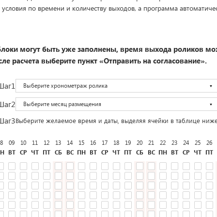
 условия по времени и количеству выходов, а программа автоматиче
локи могут быть уже заполнены, время выхода роликов мо
ле расчета выберите пункт «Отправить на согласование».
Шаг1
Выберите хронометраж ролика
Шаг2
Выберите месяц размещения
Шаг3
Выберите желаемое время и даты, выделяя ячейки в таблице ниж
8
09
10
11
12
13
14
15
16
17
18
19
20
21
22
23
24
25
26
Н
ВТ
СР
ЧТ
ПТ
СБ
ВС
ПН
ВТ
СР
ЧТ
ПТ
СБ
ВС
ПН
ВТ
СР
ЧТ
ПТ