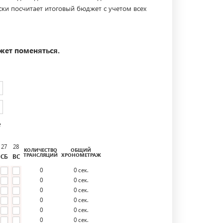
ски посчитает итоговый бюджет с учетом всех
жет поменяться.
е
27
28
КОЛИЧЕСТВО
ОБЩИЙ
ТРАНСЛЯЦИЙ
ХРОНОМЕТРАЖ
СБ
ВС
0
0
сек.
0
0
сек.
0
0
сек.
0
0
сек.
0
0
сек.
0
0
сек.