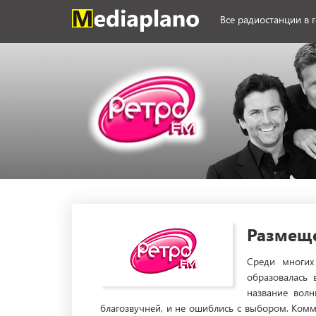
Все радиостанции в 
Размеще
Среди многих
образовалась
название волн
благозвучней, и не ошиблись с выбором. Ком