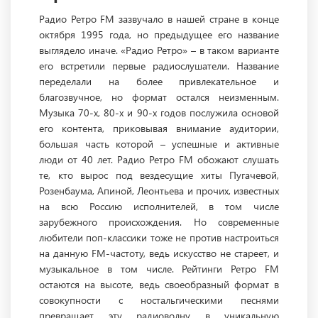
Радио Ретро FM зазвучало в нашей стране в конце
октября 1995 года, но предыдущее его название
выглядело иначе. «Радио Ретро» – в таком варианте
его встретили первые радиослушатели. Название
переделали на более привлекательное и
благозвучное, но формат остался неизменным.
Музыка 70-х, 80-х и 90-х годов послужила основой
его контента, приковывая внимание аудитории,
большая часть которой – успешные и активные
люди от 40 лет. Радио Ретро FM обожают слушать
те, кто вырос под вездесущие хиты Пугачевой,
Розенбаума, Апиной, Леонтьева и прочих, известных
на всю Россию исполнителей, в том числе
зарубежного происхождения. Но современные
любители поп-классики тоже не против настроиться
на данную FM-частоту, ведь искусство не стареет, и
музыкальное в том числе. Рейтинги Ретро FM
остаются на высоте, ведь своеобразный формат в
совокупности с ностальгическими песнями
превращает эту радиоволну в уникальную