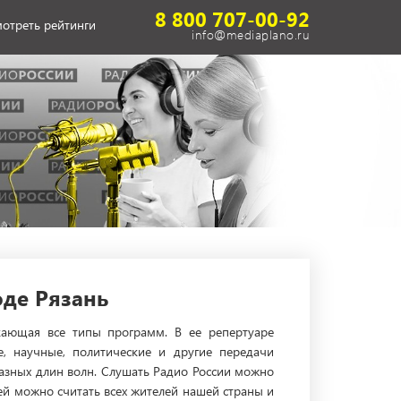
8 800 707-00-92
отреть рейтинги
info@mediaplano.ru
оде Рязань
кающая все типы программ. В ее репертуаре
е, научные, политические и другие передачи
разных длин волн. Слушать Радио России можно
ией можно считать всех жителей нашей страны и