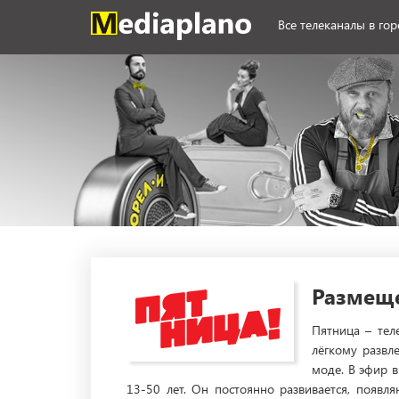
Все телеканалы в го
Размеще
Пятница – тел
лёгкому развл
моде. В эфир 
13-50 лет. Он постоянно развивается, появл