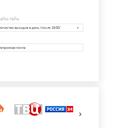
айм-тайм
личество выходов в день /после 18:00/
›