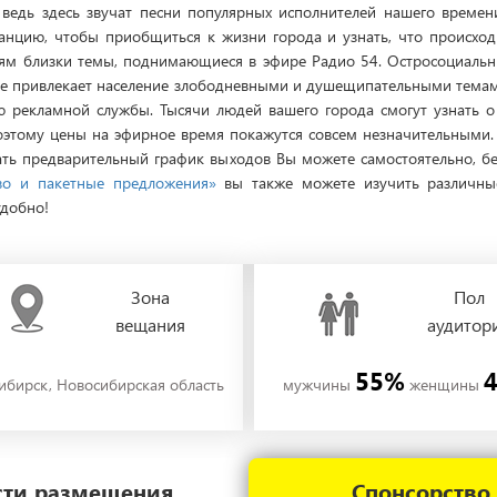
 ведь здесь звучат песни популярных исполнителей нашего време
анцию, чтобы приобщиться к жизни города и узнать, что происход
елям близки темы, поднимающиеся в эфире Радио 54. Остросоциаль
ое привлекает население злободневными и душещипательными темам
 рекламной службы. Тысячи людей вашего города смогут узнать о 
Поэтому цены на эфирное время покажутся совсем незначительными.
ть предварительный график выходов Вы можете самостоятельно, без
во и пакетные предложения»
вы также можете изучить различные
удобно!
Зона
Пол
вещания
аудитор
55%
ибирск, Новосибирская область
мужчины
женщины
ости размещения
Спонсорство