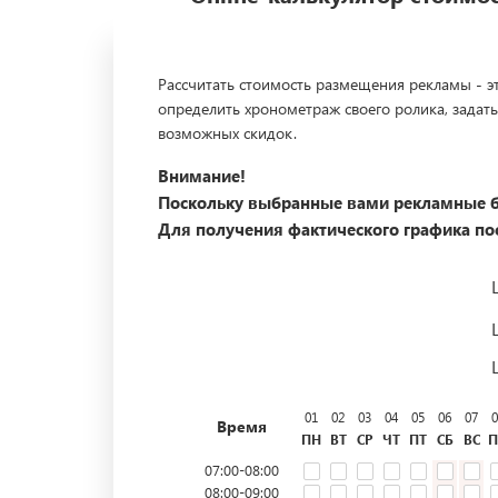
Рассчитать стоимость размещения рекламы - эт
определить хронометраж своего ролика, задать
возможных скидок.
Внимание!
Поскольку выбранные вами рекламные б
Для получения фактического графика пос
01
02
03
04
05
06
07
0
Время
ПН
ВТ
СР
ЧТ
ПТ
СБ
ВС
П
07:00-08:00
08:00-09:00