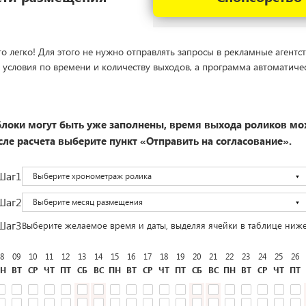
о легко! Для этого не нужно отправлять запросы в рекламные агентст
 условия по времени и количеству выходов, а программа автоматиче
локи могут быть уже заполнены, время выхода роликов мо
ле расчета выберите пункт «Отправить на согласование».
Шаг1
Выберите хронометраж ролика
Шаг2
Выберите месяц размещения
Шаг3
Выберите желаемое время и даты, выделяя ячейки в таблице ниж
8
09
10
11
12
13
14
15
16
17
18
19
20
21
22
23
24
25
26
Н
ВТ
СР
ЧТ
ПТ
СБ
ВС
ПН
ВТ
СР
ЧТ
ПТ
СБ
ВС
ПН
ВТ
СР
ЧТ
ПТ