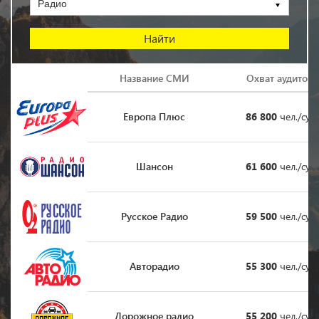
Радио
Логотип
Название СМИ
Охват аудитор
Европа Плюс
86 800
чел./сут
Шансон
61 600
чел./сут
Русское Радио
59 500
чел./сут
Авторадио
55 300
чел./сут
Дорожное радио
55 200
чел./сут