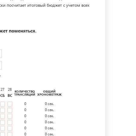
ски посчитает итоговый бюджет с учетом всех
жет поменяться.
е
27
28
КОЛИЧЕСТВО
ОБЩИЙ
ТРАНСЛЯЦИЙ
ХРОНОМЕТРАЖ
СБ
ВС
0
0
сек.
0
0
сек.
0
0
сек.
0
0
сек.
0
0
сек.
0
0
сек.