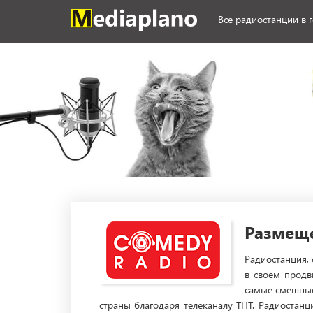
Все радиостанции в 
Размеще
Радиостанция, 
в своем продв
самые смешные
страны благодаря телеканалу ТНТ. Радиостан