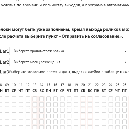
 условия по времени и количеству выходов, а программа автоматиче
локи могут быть уже заполнены, время выхода роликов мо
ле расчета выберите пункт «Отправить на согласование».
Шаг1
Выберите хронометраж ролика
Шаг2
Выберите месяц размещения
Шаг3
Выберите желаемое время и даты, выделяя ячейки в таблице ниж
8
09
10
11
12
13
14
15
16
17
18
19
20
21
22
23
24
25
26
Н
ВТ
СР
ЧТ
ПТ
СБ
ВС
ПН
ВТ
СР
ЧТ
ПТ
СБ
ВС
ПН
ВТ
СР
ЧТ
ПТ